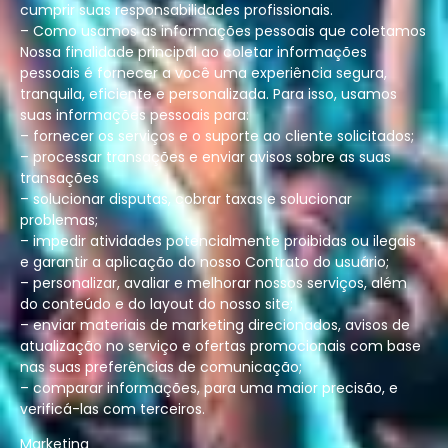
cumprir suas responsabilidades profissionais.
– Como usamos as informações pessoais que coletamos
Nossa finalidade principal ao coletar informações
pessoais é fornecer a você uma experiência segura,
tranquila, eficiente e personalizada. Para isso, usamos
suas informações pessoais para:
– fornecer os serviços e o suporte ao cliente solicitados;
– processar transações e enviar avisos sobre as suas
transações
– solucionar disputas, cobrar taxas e solucionar
problemas;
– impedir atividades potencialmente proibidas ou ilegais
e garantir a aplicação do nosso Contrato do usuário;
– personalizar, avaliar e melhorar nossos serviços, além
do conteúdo e do layout do nosso site;
– enviar materiais de marketing direcionados, avisos de
atualização no serviço e ofertas promocionais com base
nas suas preferências de comunicação;
– comparar informações, para uma maior precisão, e
verificá-las com terceiros.
Marketing