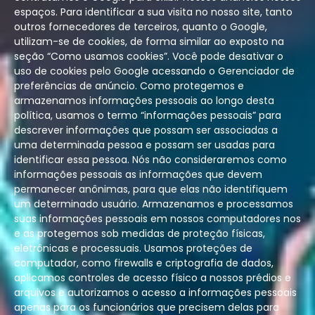
espaços. Para identificar a sua visita no nosso site, tanto
outros fornecedores de terceiros, quanto o Google,
utilizam-se de cookies, de forma similar ao exposto na
seção “Como usamos cookies”. Você pode desativar o
uso de cookies pelo Google acessando o Gerenciador de
preferências de anúncio. Como protegemos e
armazenamos informações pessoais ao longo desta
política, usamos o termo “informações pessoais” para
descrever informações que possam ser associadas a
uma determinada pessoa e possam ser usadas para
identificar essa pessoa. Nós não consideraremos como
informações pessoais as informações que devem
permanecer anônimas, para que elas não identifiquem
um determinado usuário. Armazenamos e processamos
suas informações pessoais em nossos computadores nos
e as protegemos sob medidas de proteção físicas,
eletrônicas e processuais. Usamos proteções de
computador, como firewalls e criptografia de dados,
aplicamos controles de acesso físico a nossos prédios e
arquivos e autorizamos o acesso a informações pessoais
apenas para os funcionários que precisem delas para