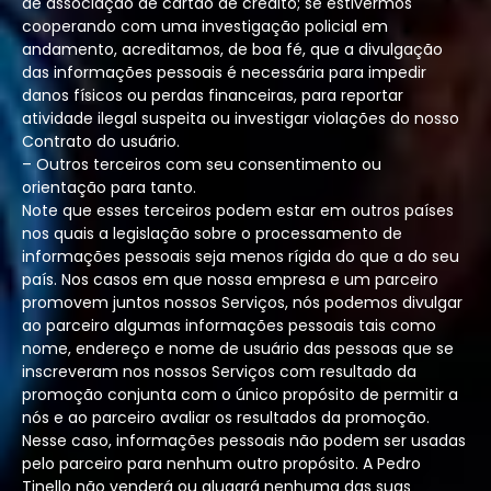
de associação de cartão de crédito; se estivermos
cooperando com uma investigação policial em
andamento, acreditamos, de boa fé, que a divulgação
das informações pessoais é necessária para impedir
danos físicos ou perdas financeiras, para reportar
atividade ilegal suspeita ou investigar violações do nosso
Contrato do usuário.
– Outros terceiros com seu consentimento ou
orientação para tanto.
Note que esses terceiros podem estar em outros países
nos quais a legislação sobre o processamento de
informações pessoais seja menos rígida do que a do seu
país. Nos casos em que nossa empresa e um parceiro
promovem juntos nossos Serviços, nós podemos divulgar
ao parceiro algumas informações pessoais tais como
nome, endereço e nome de usuário das pessoas que se
inscreveram nos nossos Serviços com resultado da
promoção conjunta com o único propósito de permitir a
nós e ao parceiro avaliar os resultados da promoção.
Nesse caso, informações pessoais não podem ser usadas
pelo parceiro para nenhum outro propósito. A Pedro
Tinello não venderá ou alugará nenhuma das suas