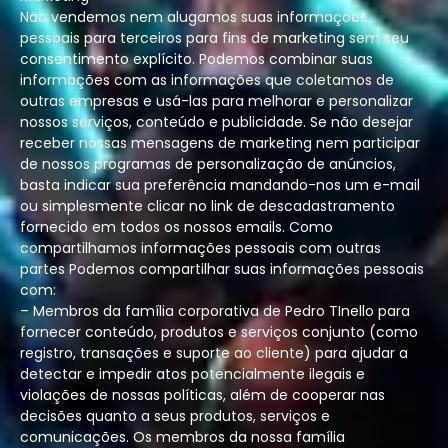
Não vendemos nem alugamos suas informações
pessoais para terceiros para fins de marketing sem seu
consentimento explícito. Podemos combinar suas
informações com as informações que coletamos de
outras empresas e usá-las para melhorar e personalizar
nossos serviços, conteúdo e publicidade. Se não desejar
receber nossas mensagens de marketing nem participar
de nossos programas de personalização de anúncios,
basta indicar sua preferência mandando-nos um e-mail
ou simplesmente clicar no link de descadastramento
fornecido em todos os nossos emails. Como
compartilhamos informações pessoais com outras
partes Podemos compartilhar suas informações pessoais
com:
– Membros da família corporativa de Pedro TInello para
fornecer conteúdo, produtos e serviços conjunto (como
registro, transações e suporte ao cliente) para ajudar a
detectar e impedir atos potencialmente ilegais e
violações de nossas políticas, além de cooperar nas
decisões quanto a seus produtos, serviços e
comunicações. Os membros da nossa família