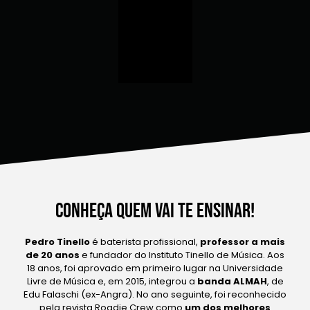
Conheça quem vai te ensinar!
Pedro Tinello
é baterista profissional,
professor a mais
de 20 anos
e fundador do Instituto Tinello de Música. Aos
18 anos, foi aprovado em primeiro lugar na Universidade
Livre de Música e, em 2015, integrou a
banda ALMAH
, de
Edu Falaschi (ex-Angra). No ano seguinte, foi reconhecido
pela revista Roadie Crew como
um dos melhores